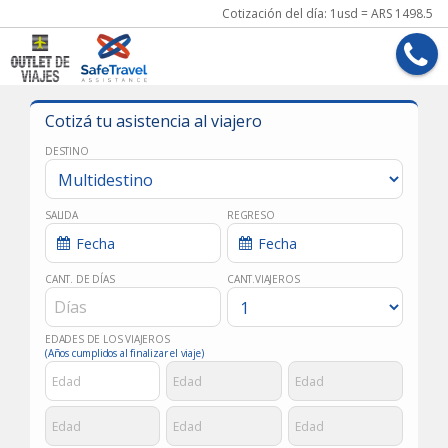
Cotización del día: 1usd = ARS 1498.5
Cotizá tu asistencia al viajero
DESTINO
SALIDA
REGRESO
CANT. DE DÍAS
CANT.VIAJEROS
EDADES DE LOS VIAJEROS
(Años cumplidos al finalizar el viaje)
PASAJERO
PASAJERO
PASAJERO
1
2
3
PASAJERO
PASAJERO
PASAJERO
4
5
6